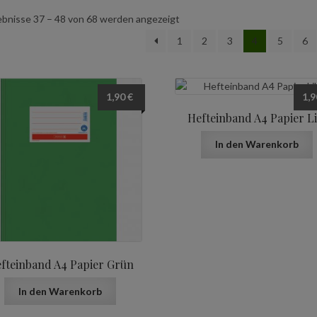
ebnisse 37 – 48 von 68 werden angezeigt
1
2
3
4
5
6
1,90
€
1,
Hefteinband A4 Papier Li
In den Warenkorb
fteinband A4 Papier Grün
In den Warenkorb