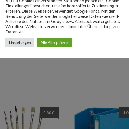
ALLER Cookies einverstanden. Sie können jedoch die "Cookie-
Ursp
4,80
€
4,00
€
2,
Einstellungen" besuchen, um eine kontrollierte Zustimmung zu
Prei
Karteikarten
Karteikarten Box – Schw
erteilen. Diese Webseite verwendet Google Fonts. Mit der
war:
Benutzung der Seite werden möglicherweise Daten wie die IP
ANGEBOT!
4,00
Adresse des Nutzers an Google bzw. Alphabet weitergeleitet.
In den Warenkorb
Wer diese Webseite verwendet, stimmt der Übermittlung von
Daten zu.
In den Warenkorb
Einstellungen
Alle Akzeptieren
5,80
€
4,