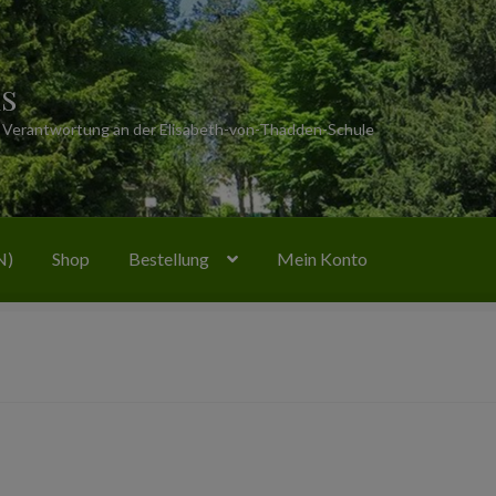
s
& Verantwortung an der Elisabeth-von-Thadden-Schule
N)
Shop
Bestellung
Mein Konto
hop
Bestellung
Mein Konto