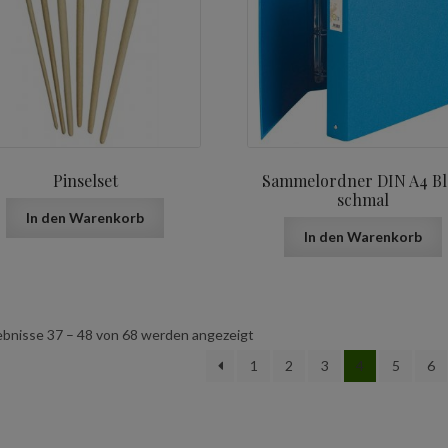
Pinselset
Sammelordner DIN A4 Bl
schmal
In den Warenkorb
In den Warenkorb
ebnisse 37 – 48 von 68 werden angezeigt
1
2
3
4
5
6