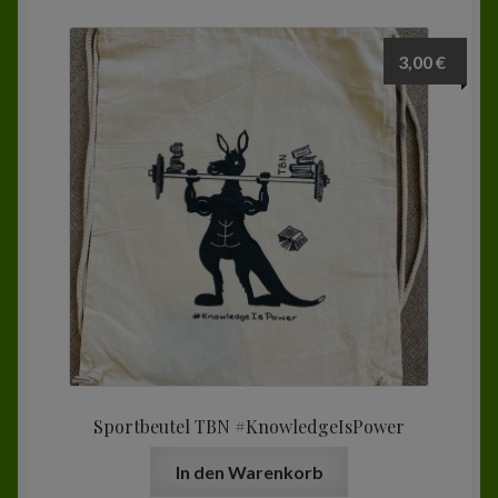
Zur Kasse
3,00
€
Mein Konto
Sportbeutel TBN #KnowledgeIsPower
In den Warenkorb