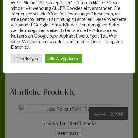
Wenn Sie auf "Alle akzeptieren" klicken, erklären Sie sich
mit der Verwendung ALLER Cookies einverstanden. Sie
können jedoch die "Cookie-Einstellungen" besuchen, um
Name, E-Mail-Adresse und Website in
eine kontrollierte Zustimmung zu erteilen. Diese Webseite
verwendet Google Fonts. Mit der Benutzung der Seite
diesem Browser für meinen nächsten
werden möglicherweise Daten wie die IP Adresse des
Kommentar speichern.
Nutzers an Google bzw. Alphabet weitergeleitet. Wer
diese Webseite verwendet, stimmt der Übermittlung von
Daten zu.
Ja, füge mich zu der Mailingliste hinzu!
Einstellungen
Alle Akzeptieren
Ähnliche Produkte
Ursprünglich
Aktuel
3,60
€
2,90
€
Preis
Preis
tesa Roller (Refill-Pack)
war:
ist:
ANGEBOT!
3,60 €
2,90 €.