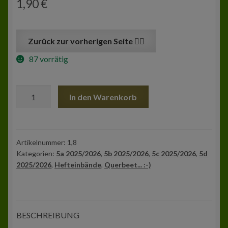
1,90
€
Zur Kasse
Mein Konto
87 vorrätig
Hefteinband
In den Warenkorb
A5
Papier
Grün
Menge
Artikelnummer:
1,8
Kategorien:
5a 2025/2026
,
5b 2025/2026
,
5c 2025/2026
,
5d
2025/2026
,
Hefteinbände
,
Querbeet... :-)
BESCHREIBUNG