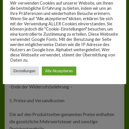
zurückgesandt haben, je nachdem, welches der frühere
Wir verwenden Cookies auf unserer Website, um Ihnen
Zeitpunkt ist. Sie haben die Waren unverzüglich und in
die bestmögliche Erfahrung zu bieten, indem wir uns an
Ihre Präferenzen und wiederholten Besuche erinnern.
jedem Fall spätestens binnen vierzehn Tagen ab dem
Wenn Sie auf "Alle akzeptieren" klicken, erklären Sie sich
Tag, an dem Sie uns über den Widerruf dieses Vertrages
mit der Verwendung ALLER Cookies einverstanden. Sie
unterrichten, an uns zurückzusenden oder zu übergeben.
können jedoch die "Cookie-Einstellungen" besuchen, um
eine kontrollierte Zustimmung zu erteilen. Diese Webseite
Die Frist ist gewahrt, wenn Sie die Waren vor Ablauf der
verwendet Google Fonts. Mit der Benutzung der Seite
Frist von vierzehn Tagen absenden.Sie tragen die
werden möglicherweise Daten wie die IP Adresse des
Nutzers an Google bzw. Alphabet weitergeleitet. Wer
unmittelbaren Kosten der Rücksendung der Waren. Sie
diese Webseite verwendet, stimmt der Übermittlung von
müssen für einen etwaigen Wertverlust der Waren
Daten zu.
aufkommen, wenn dieser Wertverlust durch eine
Einstellungen
Alle Akzeptieren
Prüfung der Beschaffenheit, Eigenschaften und
Funktionsweise der Waren durch uns festgestellt wird.
-Ende der Widerrufsbelehrung –
5. Preise und Versandkosten
Die auf den Produktseiten genannten Preise enthalten
die gesetzliche Mehrwertsteuer und sonstige
Preisbestandteile.