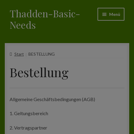
Thadden-Basic-
Zur
Zum
Menü
Navigation
Inhalt
Needs
springen
springen
Start
Start
BESTELLUNG
Das ist Thadden-Basic-Needs (TBN)
Bestellung
Shop
Bestellung
Allgemeine Geschäftsbedingungen (AGB)
Allgemeine Geschäftsbedingungen
1. Geltungsbereich
Impressum
2. Vertragspartner
Warenkorb