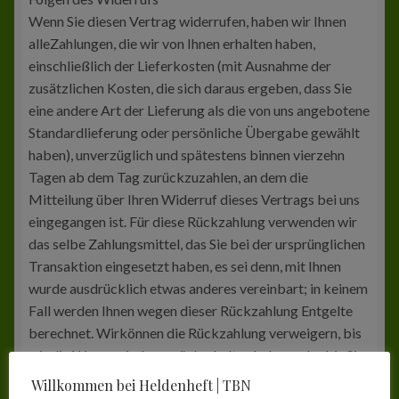
Wenn Sie diesen Vertrag widerrufen, haben wir Ihnen
alleZahlungen, die wir von Ihnen erhalten haben,
einschließlich der Lieferkosten (mit Ausnahme der
zusätzlichen Kosten, die sich daraus ergeben, dass Sie
eine andere Art der Lieferung als die von uns angebotene
Standardlieferung oder persönliche Übergabe gewählt
haben), unverzüglich und spätestens binnen vierzehn
Tagen ab dem Tag zurückzuzahlen, an dem die
Mitteilung über Ihren Widerruf dieses Vertrags bei uns
eingegangen ist. Für diese Rückzahlung verwenden wir
das selbe Zahlungsmittel, das Sie bei der ursprünglichen
Transaktion eingesetzt haben, es sei denn, mit Ihnen
wurde ausdrücklich etwas anderes vereinbart; in keinem
Fall werden Ihnen wegen dieser Rückzahlung Entgelte
berechnet. Wirkönnen die Rückzahlung verweigern, bis
wir die Waren wieder zurückerhalten haben oder bis Sie
den Nachweis erbrachthaben, dass Sie die Waren
Willkommen bei Heldenheft | TBN