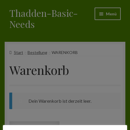
Thadden-Basic-
Zur
Zum
Menü
Navigation
Inhalt
Needs
springen
springen
Start
Start
Bestellung
WARENKORB
Das ist Thadden-Basic-Needs (TBN)
Warenkorb
Shop
Bestellung
Allgemeine Geschäftsbedingungen
Dein Warenkorb ist derzeit leer.
Impressum
Zurück zum Shop
Warenkorb