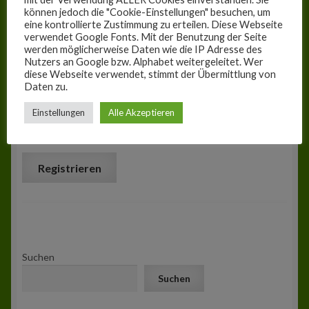
können jedoch die "Cookie-Einstellungen" besuchen, um
eine kontrollierte Zustimmung zu erteilen. Diese Webseite
Ja, füge mich zu der Mailingliste hinzu!
verwendet Google Fonts. Mit der Benutzung der Seite
werden möglicherweise Daten wie die IP Adresse des
Wir verwenden deine personenbezogenen Daten, um
Nutzers an Google bzw. Alphabet weitergeleitet. Wer
diese Webseite verwendet, stimmt der Übermittlung von
eine möglichst gute Benutzererfahrung auf dieser
Daten zu.
Website zu ermöglichen, den Zugriff auf dein Konto zu
verwalten und für weitere Zwecke, die in unserer
Einstellungen
Alle Akzeptieren
Datenschutzerklärung
beschrieben sind.
Registrieren
Suchen
Suchen