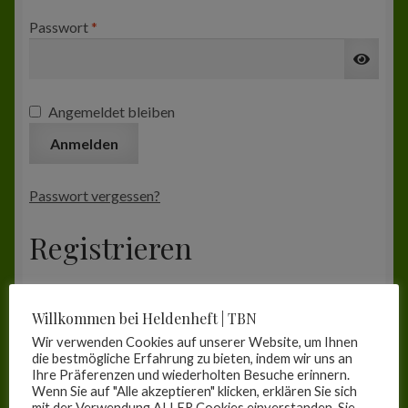
Erforderlich
Passwort
*
Zur Kasse
Mein Konto
Angemeldet bleiben
Anmelden
Passwort vergessen?
Registrieren
Erforderlich
E-Mail-Adresse
*
Willkommen bei Heldenheft | TBN
Wir verwenden Cookies auf unserer Website, um Ihnen
die bestmögliche Erfahrung zu bieten, indem wir uns an
Ihre Präferenzen und wiederholten Besuche erinnern.
Ein Link zum Erstellen eines neuen Passworts wird an
Wenn Sie auf "Alle akzeptieren" klicken, erklären Sie sich
deine E-Mail-Adresse gesendet.
mit der Verwendung ALLER Cookies einverstanden. Sie