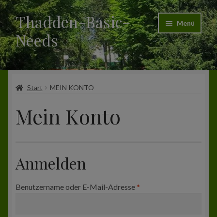
Thadden-Basic-
Zur
Zum
Menü
Navigation
Inhalt
Needs
springen
springen
Start
Start
MEIN KONTO
Das ist Thadden-Basic-Needs (TBN)
Mein Konto
Shop
Bestellung
Anmelden
Allgemeine Geschäftsbedingungen
Erforderlich
Benutzername oder E-Mail-Adresse
*
Impressum
Warenkorb