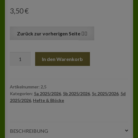
3,50
€
Collegeblock
In den Warenkorb
DIN
A4
liniert
Menge
Artikelnummer:
2,5
Kategorien:
5a 2025/2026
,
5b 2025/2026
,
5c 2025/2026
,
5d
2025/2026
,
Hefte & Blöcke
BESCHREIBUNG