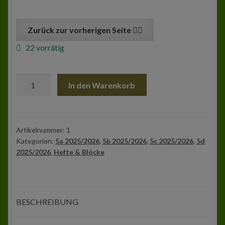
Zur Kasse
22 vorrätig
Mein Konto
Notenheft
In den Warenkorb
A5
liniert
(L14)
Menge
Artikelnummer:
1
Kategorien:
5a 2025/2026
,
5b 2025/2026
,
5c 2025/2026
,
5d
2025/2026
,
Hefte & Blöcke
BESCHREIBUNG