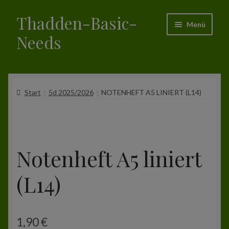
Thadden-Basic-
Zur
Zum
Menü
Navigation
Inhalt
Needs
springen
springen
Start
Start
5d 2025/2026
NOTENHEFT A5 LINIERT (L14)
Das ist Thadden-Basic-Needs (TBN)
Shop
Bestellung
Notenheft A5 liniert
Allgemeine Geschäftsbedingungen
(L14)
Impressum
1,90
€
Warenkorb