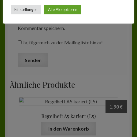
Einstellungen
Alle Akzeptieren
Name, E-Mail-Adresse und Website in
diesem Browser für meinen nächsten
Kommentar speichern.
Ja, füge mich zu der Mailingliste hinzu!
Ähnliche Produkte
1,90
€
Regelheft A5 kariert (L5)
In den Warenkorb